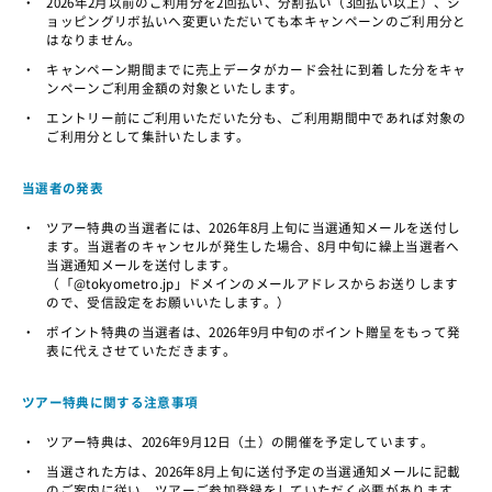
・
2026年2月以前のご利用分を2回払い、分割払い（3回払い以上）、シ
ョッピングリボ払いへ変更いただいても本キャンペーンのご利用分と
はなりません。
・
キャンペーン期間までに売上データがカード会社に到着した分をキャ
ンペーンご利用金額の対象といたします。
・
エントリー前にご利用いただいた分も、ご利用期間中であれば対象の
ご利用分として集計いたします。
当選者の発表
・
ツアー特典の当選者には、2026年8月上旬に当選通知メールを送付し
ます。当選者のキャンセルが発生した場合、8月中旬に繰上当選者へ
当選通知メールを送付します。
（「@tokyometro.jp」ドメインのメールアドレスからお送りします
ので、受信設定をお願いいたします。）
・
ポイント特典の当選者は、2026年9月中旬のポイント贈呈をもって発
表に代えさせていただきます。
ツアー特典に関する注意事項
・
ツアー特典は、2026年9月12日（土）の開催を予定しています。
・
当選された方は、2026年8月上旬に送付予定の当選通知メールに記載
のご案内に従い、ツアーご参加登録をしていただく必要があります。