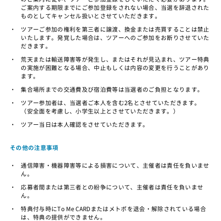
ご案内する期限までにご参加登録をされない場合、当選を辞退された
ものとしてキャンセル扱いとさせていただきます。
・
ツアーご参加の権利を第三者に譲渡、換金または売買することは禁止
いたします。発覚した場合は、ツアーへのご参加をお断りさせていた
だきます。
・
荒天または輸送障害等が発生し、またはそれが見込まれ、ツアー特典
の実施が困難となる場合、中止もしくは内容の変更を行うことがあり
ます。
・
集合場所までの交通費及び宿泊費等は当選者のご負担となります。
・
ツアー参加者は、当選者ご本人を含む2名とさせていただきます。
（安全面を考慮し、小学生以上とさせていただきます。）
・
ツアー当日は本人確認をさせていただきます。
その他の注意事項
・
通信障害・機器障害等による損害について、主催者は責任を負いませ
ん。
・
応募者間または第三者との紛争について、主催者は責任を負いませ
ん。
・
特典付与時にTo Me CARDまたはメトポを退会・解除されている場合
は、特典の提供ができません。