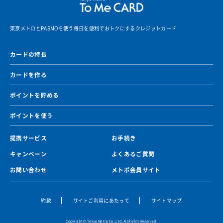
T
o
東京メトロとPASMOを使う毎日を便利でおトクにするクレジットカード
k
y
カードの特長
o
M
カードを作る
e
t
ポイントを貯める
r
o
ポイントを使う
T
o
提携サービス
お手続き
M
キャンペーン
よくあるご質問
e
お問い合わせ
C
メトポ会員サイト
A
R
約款
サイトご利用にあたって
サイトマップ
D
Copyright © Tokyo Metro Co.,Ltd. All Rights Reserved.