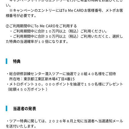
キャンペーンサイトからエントリーを行いご希望の特典をお選びくださ
い。
※キャンペーンのエントリーにはTo Me CARDお客様番号、メトポお客
様番号が必要です。
②ご利用期間中にTo Me CARDをご利用する
・ご利用期間中に合計１０万円以上（税込）ご利用ください。
・ご利用期間中に合計３０万円以上（税込）ご利用いただくと、選択し
た特典の当選確率が１０倍になります。
特典
・総合研修訓練センター潜入ツアーに抽選で２０組４０名様をご招待
所在地：東京都江東区新木場4丁目4番15
・メトロポイント３０，０００ポイントを抽選で１５０名様にプレゼント
（総額４５０万ポイント ）
当選者の発表
・ツアー特典に関しては、２０２６年８月上旬に当選者へ当選通知メール
を送付いたします。