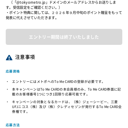
（「@tokyometro.jp」ドメインのメールアドレスからお送りしま
す。受信設定をご確認ください。）
・ポイント特典に関しては、２０２６年９月中旬のポイント贈呈をもって
発表に代えさせていただきます。
エントリー期間は終了いたしました
注意事項
応募資格
・
エントリーにはメトポへのTo Me CARDの登録が必要です。
・
本キャンペーンはTo Me CARDの本会員様のみ、To Me CARD券面に記
載のお客様番号1つにつき1回限り応募可能です。
・
キャンペーンの対象となるカードは、（株）ジェーシービー、三菱
UFJニコス（株）及び（株）クレディセゾンが発行するTo Me CARD全
券種です。
応募方法