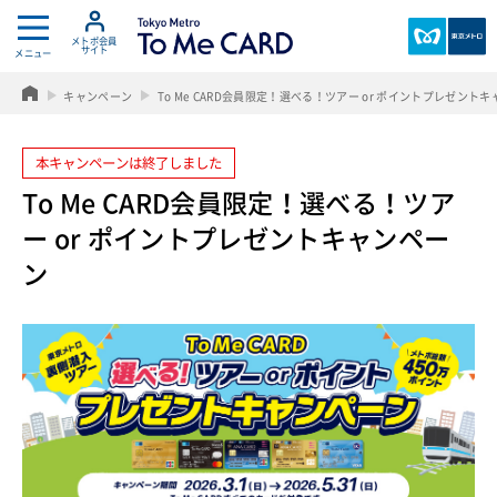
メトポ会員
サイト
メニュー
T
東
o
京
キャンペーン
To Me CARD会員限定！選べる！ツアー or ポイントプレゼント
k
メ
y
ト
o
本キャンペーンは終了しました
ロ
M
To Me CARD会員限定！選べる！ツア
e
ー or ポイントプレゼントキャンペー
t
r
ン
o
T
o
M
e
C
A
R
D