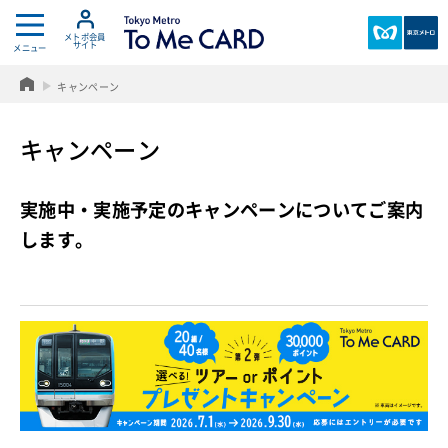
メトポ会員
サイト
メニュー
T
東
o
京
キャンペーン
k
メ
y
ト
キャンペーン
o
ロ
M
e
実施中・実施予定のキャンペーンについてご案内
t
r
します。
o
T
o
M
e
C
A
R
D