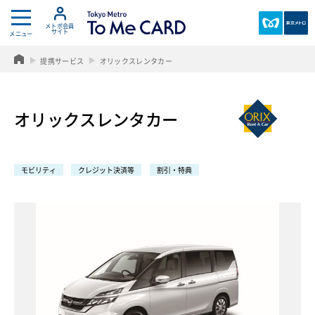
メトポ会員
サイト
メニュー
T
東
o
京
提携サービス
オリックスレンタカー
k
メ
y
ト
o
ロ
オリックスレンタカー
M
e
t
r
モビリティ
クレジット決済等
割引・特典
o
T
o
M
e
C
A
R
D